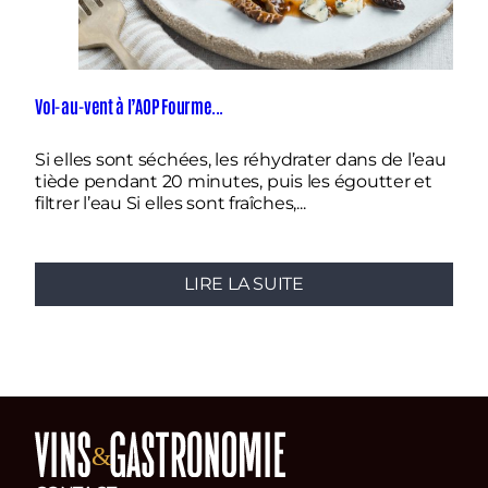
Vol-au-vent à l’AOP Fourme...
La 
Si elles sont séchées, les réhydrater dans de l’eau
Fa
tiède pendant 20 minutes, puis les égoutter et
pl
filtrer l’eau Si elles sont fraîches,...
no
LIRE LA SUITE