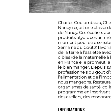
Charles Coulombeau, Chef 
Nancy reçoit une classe d
de Nancy. Ces écoliers au
produits atypiques animé p
moment pour être sensibili
Semaine du Goût® favorise
de la terre à l’assiette av
cibles (de la maternelle à
en France elle promeut la 
le bien manger. Depuis 1
professionnels du goût d’
l’alimentation et de l’im
nous mangeons. Restaurat
organismes de santé, colle
programme en inscrivant l
des ateliers, des rencontr
INFORMATIONS