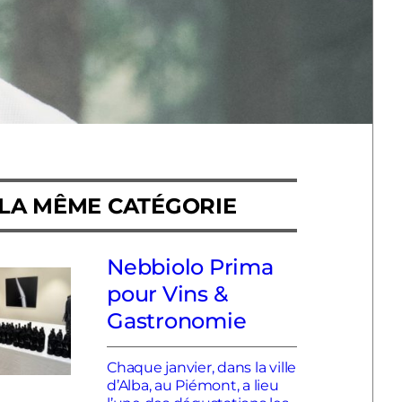
LA MÊME CATÉGORIE
Nebbiolo Prima
pour Vins &
Gastronomie
Chaque janvier, dans la ville
d’Alba, au Piémont, a lieu