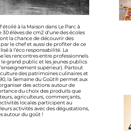
étoilé à la Maison dans Le Parc à
e 30 élèves de cm2 d’une des écoles
ront la chance de découvrir des
ar le chef et aussi de profiter de ce
sé à l’éco responsabilité. La
 les rencontres entre professionnels
ec le grand public et les jeunes publics
 l’enseignement supérieur). Partout
culture des patrimoines culinaires et
990, la Semaine du Goût® permet aux
organiser des actions autour de
portance du choix des produits que
eurs, agriculteurs, commerçants,
ctivités locales participent au
eurs activités avec des dégustations,
es autour du goût !