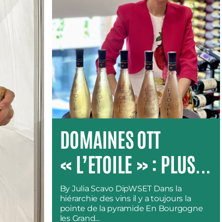
DOMAINES OTT
« L’ETOILE » : PLUS...
By Julia Scavo DipWSET Dans la
hiérarchie des vins il y a toujours la
pointe de la pyramide En Bourgogne
les Grand...