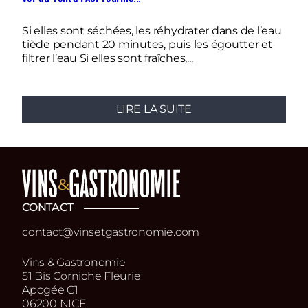
Si elles sont séchées, les réhydrater dans de l’eau
Fa
tiède pendant 20 minutes, puis les égoutter et
pl
filtrer l’eau Si elles sont fraîches,...
no
LIRE LA SUITE
CONTACT
contact@vinsetgastronomie.com
Vins & Gastronomie
51 Bis Corniche Fleurie
Apogée C1
06200 NICE