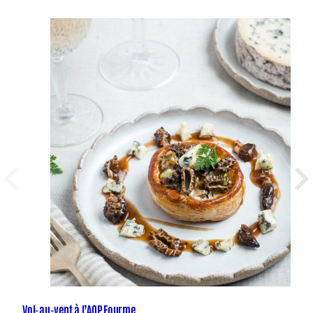
Vol-au-vent à l’AOP Fourme...
La 