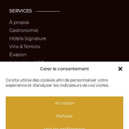
SERVICES
À propos
Gastronomie
Hôtels Signature
Vins & Terroirs
Évasion
Les soirées V&G
Gérer le consentement
La boutique
Ce site utilise des cookies afin de personnaliser votre
SUIVEZ-NOUS
expérience et d'analyser les indicateurs de vos visites.
Facebook
Instagram
Linkedin
X
Accepter
Refuser
© 2026 - VINS & GASTRONOMIE
Réalisation :
www.studiokastle.com
Politique de confidentialité
Mentions légales
Cookies
Voir les préférences