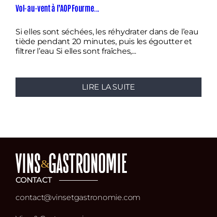
Vol-au-vent à l’AOP Fourme...
La 
Si elles sont séchées, les réhydrater dans de l’eau
Fa
tiède pendant 20 minutes, puis les égoutter et
pl
filtrer l’eau Si elles sont fraîches,...
no
LIRE LA SUITE
CONTACT
contact@vinsetgastronomie.com