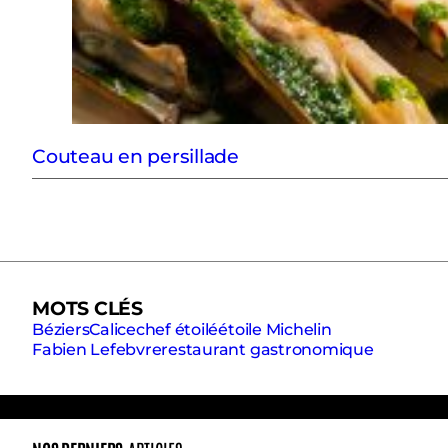
Couteau en persillade
MOTS CLÉS
Béziers
Calice
chef étoilé
étoile Michelin
Fabien Lefebvre
restaurant gastronomique