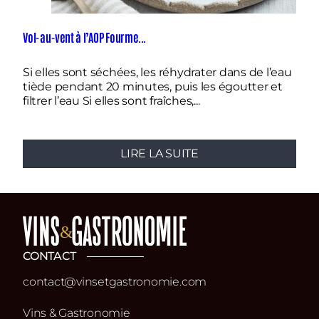
Vol-au-vent à l’AOP Fourme...
La 
Si elles sont séchées, les réhydrater dans de l’eau
Fa
tiède pendant 20 minutes, puis les égoutter et
pl
filtrer l’eau Si elles sont fraîches,...
no
LIRE LA SUITE
CONTACT
contact@vinsetgastronomie.com
Vins & Gastronomie