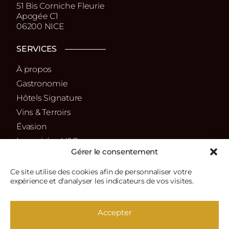
51 Bis Corniche Fleurie
Apogée C1
06200 NICE
SERVICES
À propos
Gastronomie
Hôtels Signature
Vins & Terroirs
Évasion
Les soirées V&G
Gérer le consentement
La boutique
Ce site utilise des cookies afin de personnaliser votre
SUIVEZ-NOUS
expérience et d'analyser les indicateurs de vos visites.
Facebook
Instagram
Linkedin
X
Accepter